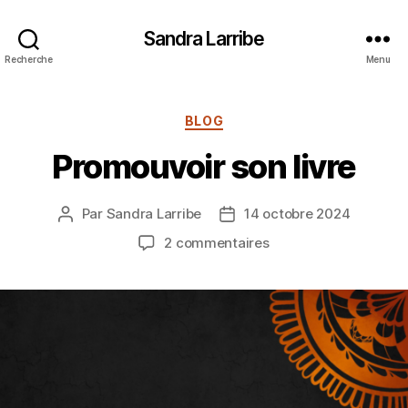
Sandra Larribe
Recherche
Menu
Catégories
BLOG
Promouvoir son livre
Par
Sandra Larribe
14 octobre 2024
Auteur
Date
de
de
sur
2 commentaires
l’article
l’article
Promouvoir
son
livre