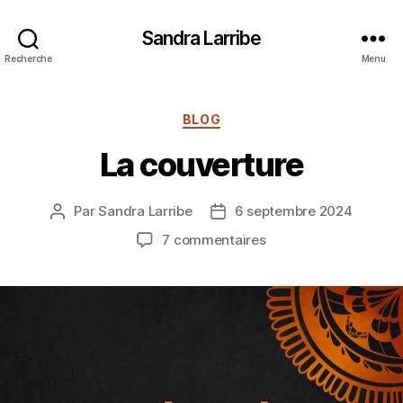
Sandra Larribe
Recherche
Menu
Catégories
BLOG
La couverture
Par
Sandra Larribe
6 septembre 2024
Auteur
Date
de
de
sur
7 commentaires
l’article
l’article
La
couverture